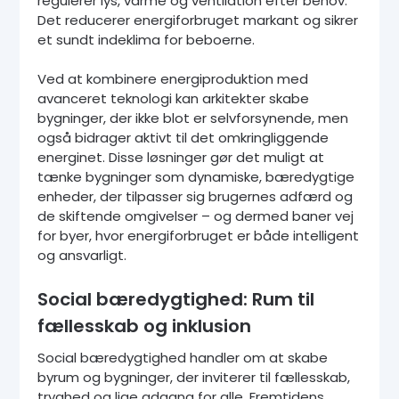
regulerer lys, varme og ventilation efter behov.
Det reducerer energiforbruget markant og sikrer
et sundt indeklima for beboerne.
Ved at kombinere energiproduktion med
avanceret teknologi kan arkitekter skabe
bygninger, der ikke blot er selvforsynende, men
også bidrager aktivt til det omkringliggende
energinet. Disse løsninger gør det muligt at
tænke bygninger som dynamiske, bæredygtige
enheder, der tilpasser sig brugernes adfærd og
de skiftende omgivelser – og dermed baner vej
for byer, hvor energiforbruget er både intelligent
og ansvarligt.
Social bæredygtighed: Rum til
fællesskab og inklusion
Social bæredygtighed handler om at skabe
byrum og bygninger, der inviterer til fællesskab,
tryghed og lige adgang for alle. Fremtidens