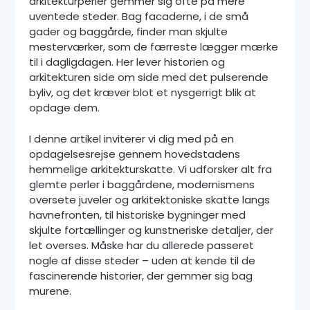
arkitekturperler gemmer sig ofte på mere
uventede steder. Bag facaderne, i de små
gader og baggårde, finder man skjulte
mesterværker, som de færreste lægger mærke
til i dagligdagen. Her lever historien og
arkitekturen side om side med det pulserende
byliv, og det kræver blot et nysgerrigt blik at
opdage dem.
I denne artikel inviterer vi dig med på en
opdagelsesrejse gennem hovedstadens
hemmelige arkitekturskatte. Vi udforsker alt fra
glemte perler i baggårdene, modernismens
oversete juveler og arkitektoniske skatte langs
havnefronten, til historiske bygninger med
skjulte fortællinger og kunstneriske detaljer, der
let overses. Måske har du allerede passeret
nogle af disse steder – uden at kende til de
fascinerende historier, der gemmer sig bag
murene.