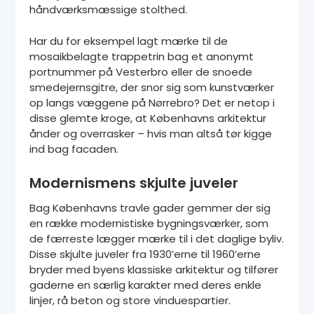
håndværksmæssige stolthed.
Har du for eksempel lagt mærke til de
mosaikbelagte trappetrin bag et anonymt
portnummer på Vesterbro eller de snoede
smedejernsgitre, der snor sig som kunstværker
op langs væggene på Nørrebro? Det er netop i
disse glemte kroge, at Københavns arkitektur
ånder og overrasker – hvis man altså tør kigge
ind bag facaden.
Modernismens skjulte juveler
Bag Københavns travle gader gemmer der sig
en række modernistiske bygningsværker, som
de færreste lægger mærke til i det daglige byliv.
Disse skjulte juveler fra 1930’erne til 1960’erne
bryder med byens klassiske arkitektur og tilfører
gaderne en særlig karakter med deres enkle
linjer, rå beton og store vinduespartier.