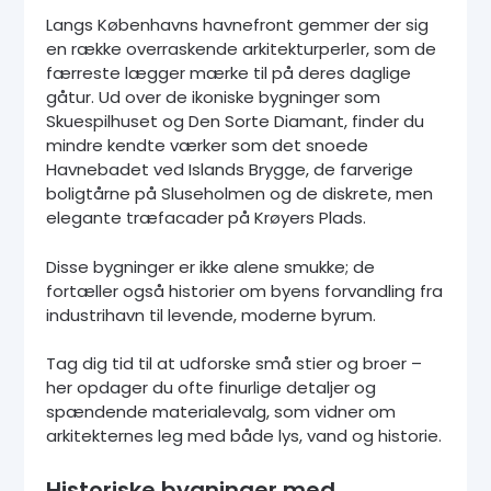
Langs Københavns havnefront gemmer der sig
en række overraskende arkitekturperler, som de
færreste lægger mærke til på deres daglige
gåtur. Ud over de ikoniske bygninger som
Skuespilhuset og Den Sorte Diamant, finder du
mindre kendte værker som det snoede
Havnebadet ved Islands Brygge, de farverige
boligtårne på Sluseholmen og de diskrete, men
elegante træfacader på Krøyers Plads.
Disse bygninger er ikke alene smukke; de
fortæller også historier om byens forvandling fra
industrihavn til levende, moderne byrum.
Tag dig tid til at udforske små stier og broer –
her opdager du ofte finurlige detaljer og
spændende materialevalg, som vidner om
arkitekternes leg med både lys, vand og historie.
Historiske bygninger med