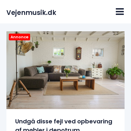
Skip
to
Vejenmusik.dk
content
Annonce
Undgå disse fejl ved opbevaring
af møbler i depotrum