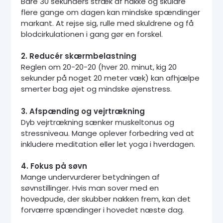
Bare 30 sekunders stræk af nakke og skuldre
flere gange om dagen kan mindske spændinger
markant. At rejse sig, rulle med skuldrene og få
blodcirkulationen i gang gør en forskel.
2. Reducér skærmbelastning
Reglen om 20-20-20 (hver 20. minut, kig 20
sekunder på noget 20 meter væk) kan afhjælpe
smerter bag øjet og mindske øjenstress.
3. Afspænding og vejrtrækning
Dyb vejrtrækning sænker muskeltonus og
stressniveau. Mange oplever forbedring ved at
inkludere meditation eller let yoga i hverdagen.
4. Fokus på søvn
Mange undervurderer betydningen af
søvnstillinger. Hvis man sover med en
hovedpude, der skubber nakken frem, kan det
forværre spændinger i hovedet næste dag.