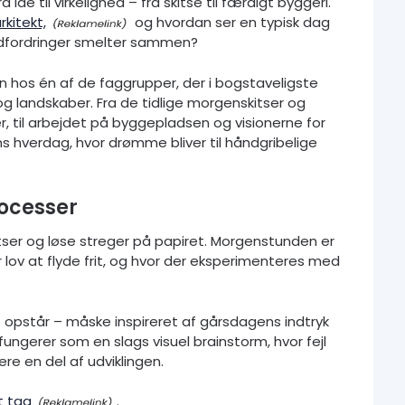
 idé til virkelighed – fra skitse til færdigt byggeri.
kitekt,
og hvordan ser en typisk dag
 udfordringer smelter sammen?
sen hos én af de faggrupper, der i bogstaveligste
og landskaber. Fra de tidlige morgenskitser og
, til arbejdet på byggepladsen og visionerne for
ens hverdag, hvor drømme bliver til håndgribelige
rocesser
tser og løse streger på papiret. Morgenstunden er
år lov at flyde frit, og hvor der eksperimenteres med
t opstår – måske inspireret af gårsdagens indtryk
 fungerer som en slags visuel brainstorm, hvor fejl
re en del af udviklingen.
dt tag
.