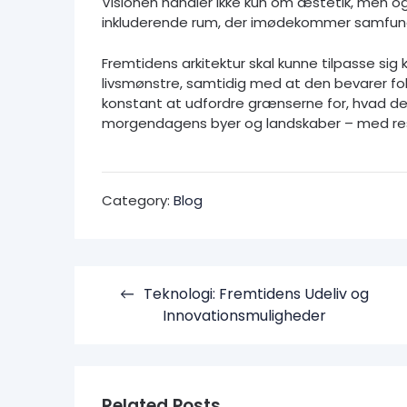
Visionen handler ikke kun om æstetik, men o
inkluderende rum, der imødekommer samfund
Fremtidens arkitektur skal kunne tilpasse sig
livsmønstre, samtidig med at den bevarer fo
konstant at udfordre grænserne for, hvad der 
morgendagens byer og landskaber – med resp
Category:
Blog
Indlægsnavigation
Teknologi: Fremtidens Udeliv og
Innovationsmuligheder
Related Posts