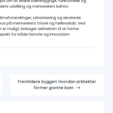
gså om at skabe bæredygtige, funktionelle og
ets udvikling og menneskers behov.
 klimaforandringer, urbanisering og ændrede
kus på menneskets trivsel og fællesskab. Ved
er muligt, bidrager arkitekten til at forme
ekt for både historie og innovation.
Fremtidens byggeri: Hvordan arkitekter
former grønne byer