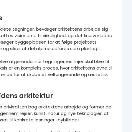
s
konkrete tegninger, bevæger arkitektens arbejde sig
tes visionerne til virkelighed, og det kræver både
søger byggepladsen for at følge projektets
 og sikre, at detaljerne udføres som planlagt.
ve afgørende, når tegningernes linjer skal blive til
ksis er en kompleks proces, hvor arkitektens evne til
rende for at skabe et velfungerende og æstetisk
tidens arkitektur
 er drivkraften bag arkitektens arbejde og former de
e gennem rejser, kunst, natur og nye teknologier, at
at til konkrete løsninger i bybilledet.