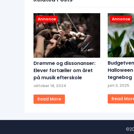
Annonce
Annonce
Budgetven
Drømme og dissonanser:
Halloween 
Elever fortæller om året
tegnebog
på musik efterskole
juni 3, 2025
oktober 18, 2024
Read Mor
Read More
©20