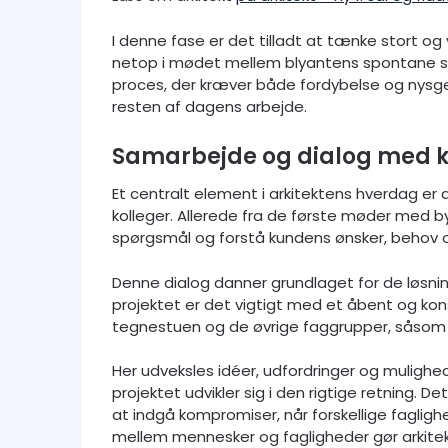
I denne fase er det tilladt at tænke stort og
netop i mødet mellem blyantens spontane str
proces, der kræver både fordybelse og nysg
resten af dagens arbejde.
Samarbejde og dialog med k
Et centralt element i arkitektens hverdag 
kolleger. Allerede fra de første møder med by
spørgsmål og forstå kundens ønsker, behov
Denne dialog danner grundlaget for de løsning
projektet er det vigtigt med et åbent og ko
tegnestuen og de øvrige faggrupper, såsom 
Her udveksles idéer, udfordringer og mulighe
projektet udvikler sig i den rigtige retning. D
at indgå kompromiser, når forskellige fagligh
mellem mennesker og fagligheder gør arkite