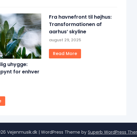
Fra havnefront til højhus:
Transformationen af
aarhus’ skyline
august 29, 2025
Read More
lig uhygge:
pynt for enhver
e
26 Vejenmusik.dk
| WordPress Theme by
Superb WordPress Th