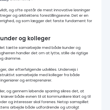
 vildt, og ofte opstår de mest innovative løsninger
eger og arkitektens forestillingsevne. Det er en
errighed, og som lægger det første fundament for
under og kolleger
er det tætte samarbejde med både kunder og
gherren handler det om at lytte, stille de rigtige
 og drømme.
er, der efterfølgende udvikles. Undervejs i
nstruktivt samarbejde med kolleger fra både
ingeniører og entreprenører.
der, og gennem løbende sparring sikres det, at
et kræver både evnen til at kommunikere klart og til
eder og interesser skal forenes. Netop samspillet
ktens arbejde både udfordrende og utroligt