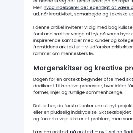
er denne streg det første skridt på en rejse fra
Men
hvad indebærer det egentligt at være ar
ud, når kreativitet, samarbejde og tekniske
I denne artikel inviterer vi dig med bag kulis
forstand sætter varige aftryk på vores byer 
inspirerende samtaler med kunder og kolleger
fremtidens arkitektur – vi udforsker arkitekt
rammer om menneskers liv.
Morgenskitser og kreative p
Dagen for en arkitekt begynder ofte med ski
dedikeret til kreative processer, hvor idéer f
former, linjer og rumlige sammenhænge.
Det er her, de første tanker om et nyt projek
eller en pludselig indskydelse. Skitsearbejdet
og forkerte veje ikke er et problem, men snare
Læs om arkitekt
på arkitekt – ny 1. sal og fla