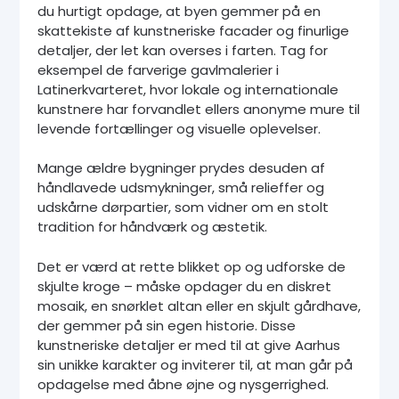
du hurtigt opdage, at byen gemmer på en
skattekiste af kunstneriske facader og finurlige
detaljer, der let kan overses i farten. Tag for
eksempel de farverige gavlmalerier i
Latinerkvarteret, hvor lokale og internationale
kunstnere har forvandlet ellers anonyme mure til
levende fortællinger og visuelle oplevelser.
Mange ældre bygninger prydes desuden af
håndlavede udsmykninger, små relieffer og
udskårne dørpartier, som vidner om en stolt
tradition for håndværk og æstetik.
Det er værd at rette blikket op og udforske de
skjulte kroge – måske opdager du en diskret
mosaik, en snørklet altan eller en skjult gårdhave,
der gemmer på sin egen historie. Disse
kunstneriske detaljer er med til at give Aarhus
sin unikke karakter og inviterer til, at man går på
opdagelse med åbne øjne og nysgerrighed.