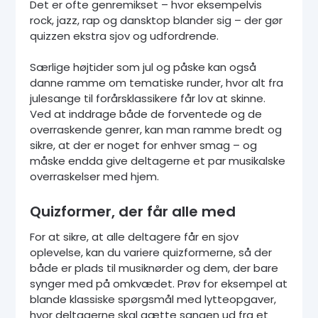
Det er ofte genremikset – hvor eksempelvis
rock, jazz, rap og dansktop blander sig – der gør
quizzen ekstra sjov og udfordrende.
Særlige højtider som jul og påske kan også
danne ramme om tematiske runder, hvor alt fra
julesange til forårsklassikere får lov at skinne.
Ved at inddrage både de forventede og de
overraskende genrer, kan man ramme bredt og
sikre, at der er noget for enhver smag – og
måske endda give deltagerne et par musikalske
overraskelser med hjem.
Quizformer, der får alle med
For at sikre, at alle deltagere får en sjov
oplevelse, kan du variere quizformerne, så der
både er plads til musiknørder og dem, der bare
synger med på omkvædet. Prøv for eksempel at
blande klassiske spørgsmål med lytteopgaver,
hvor deltagerne skal gætte sangen ud fra et